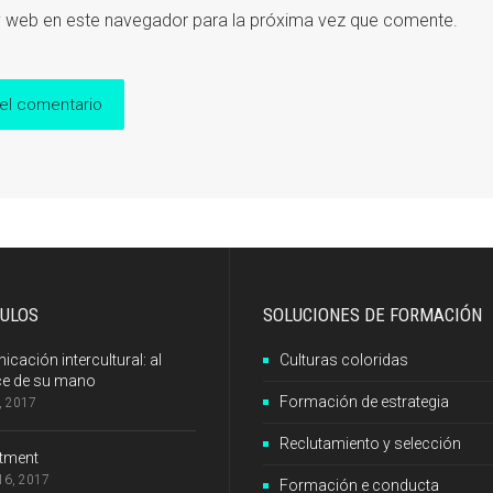
y web en este navegador para la próxima vez que comente.
CULOS
SOLUCIONES DE FORMACIÓN
cación intercultural: al
Culturas coloridas
ce de su mano
Formación de estrategia
8, 2017
Reclutamiento y selección
itment
 16, 2017
Formación e conducta