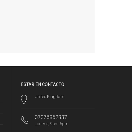
ESTAR EN CONTACTO
United Kingdom.
07376862837
Lun-Vie, 9am-6pm