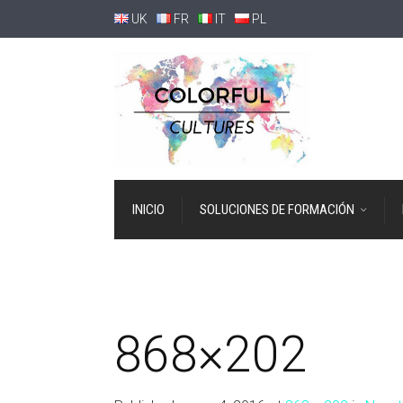
UK
FR
IT
PL
INICIO
SOLUCIONES DE FORMACIÓN
868×202