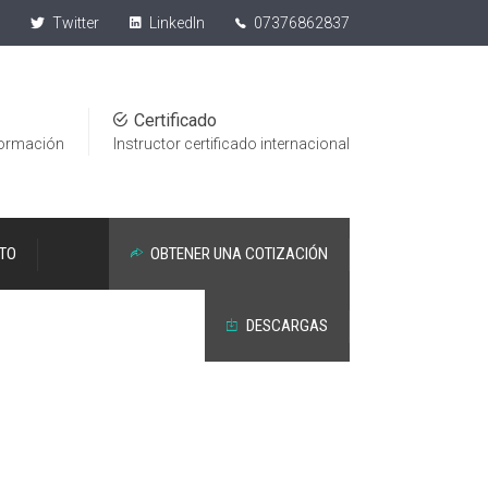
Twitter
LinkedIn
07376862837
1
Certificado
formación
Instructor certificado internacional
TO
OBTENER UNA COTIZACIÓN
DESCARGAS