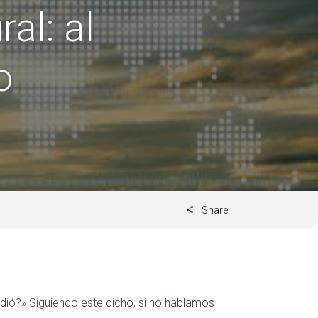
al: al
o
Share
edió?» Siguiendo este dicho, si no hablamos