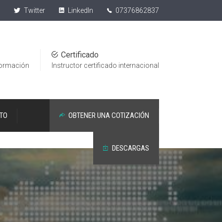
Twitter
LinkedIn
07376862837
1
Certificado
formación
Instructor certificado internacional
TO
OBTENER UNA COTIZACIÓN
DESCARGAS