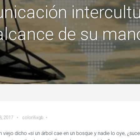
icación intercultur
alcance de su man
28, 2017
colori6xgb
n viejo dicho «si un árbol cae en un bosque y nadie lo oye, ¿suc