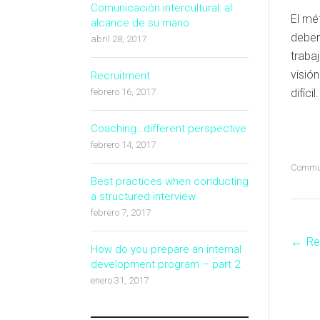
Comunicación intercultural: al
El mé
alcance de su mano
debem
abril 28, 2017
traba
visió
Recruitment
febrero 16, 2017
difícil.
Coaching…different perspective
febrero 14, 2017
Commun
Best practices when conducting
a structured interview
febrero 7, 2017
←
Re
P
How do you prepare an internal
development program – part 2
enero 31, 2017
n