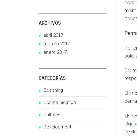
compo
misma
opues
ARCHIVOS
Permí
abril 2017
febrero 2017
Por e
enero 2017
solic
Del m
CATEGORÍAS
respe
Coaching
El im
demás
Communication
Cultures
¿El r
algun
Development
de de