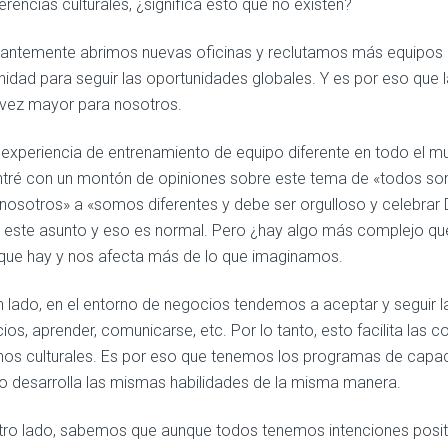
erencias culturales, ¿significa esto que no existen?
antemente abrimos nuevas oficinas y reclutamos más equipos int
idad para seguir las oportunidades globales. Y es por eso que la
vez mayor para nosotros.
 experiencia de entrenamiento de equipo diferente en todo el m
tré con un montón de opiniones sobre este tema de «todos so
 nosotros» a «somos diferentes y debe ser orgulloso y celebrar
 este asunto y eso es normal. Pero ¿hay algo más complejo que 
que hay y nos afecta más de lo que imaginamos.
n lado, en el entorno de negocios tendemos a aceptar y seguir 
ios, aprender, comunicarse, etc. Por lo tanto, esto facilita las
nos culturales. Es por eso que tenemos los programas de capaci
 desarrolla las mismas habilidades de la misma manera.
tro lado, sabemos que aunque todos tenemos intenciones positiv