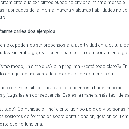
rtamiento que exhibimos puede no enviar el mismo mensaje. En
s habilidades de la misma manera y algunas habilidades no sólo 
to.
tanme darles dos ejemplos
jemplo, podemos ser propensos a la asertividad en la cultura occ
itudes, sin embargo, esto puede parecer un comportamiento gros
ismo modo, un simple «sí» a la pregunta «¿está todo claro?» En
to en lugar de una verdadera expresión de comprensión.
pacto de estas situaciones es que tendemos a hacer suposicione
 y juzgarlas en consecuencia. Esa es la manera más fácil de sal
esultado? Comunicación ineficiente, tiempo perdido y personas f
as sesiones de formación sobre comunicación, gestión del tiem
cirte que no funciona.