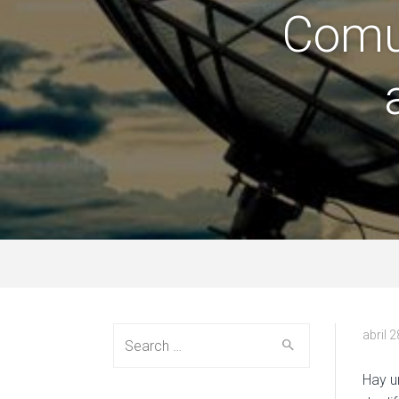
Comun
Search
abril 
for:
Hay u