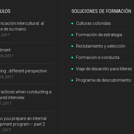
CULOS
SOLUCIONES DE FORMACIÓN
cación intercultural: al
Culturas coloridas
ce de su mano
Formación de estrategia
8, 2017
Reclutamiento y selección
itment
 16, 2017
Formación e conducta
Viaje de desarollo para líderes
ng…different perspective
 14, 2017
Programa de descubrimiento
ractices when conducting a
ured interview
 7, 2017
 you prepare an internal
pment program – part 2
1, 2017