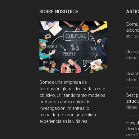
SOBRE NOSOTROS
ARTÍ
Comuni
alcan
abril 2
Recru
febrero
Coachi
febrero
Somos una empresa de
formación global dedicada a este
Best p
objetivo, utilizando tanto modelos
struct
probados como datos de
febrero
investigación, mientras lo
respaldamos con una sólida
experiencia en la vida real.
How do
develo
enero 3