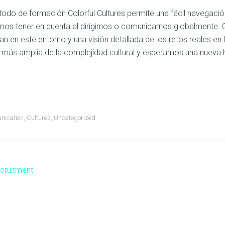
todo de formación Colorful Cultures permite una fácil navegació
os tener en cuenta al dirigirnos o comunicarnos globalmente. 
jan en este entorno y una visión detallada de los retos reales en 
n más amplia de la complejidad cultural y esperamos una nueva h
ication
,
Cultures
,
Uncategorized
cruitment
ost
avigation