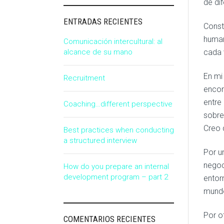
de dif
ENTRADAS RECIENTES
Const
human
Comunicación intercultural: al
alcance de su mano
cada 
En mi
Recruitment
encon
entre
Coaching…different perspective
sobre
Creo 
Best practices when conducting
a structured interview
Por u
negoc
How do you prepare an internal
development program – part 2
entor
mundo
Por o
COMENTARIOS RECIENTES