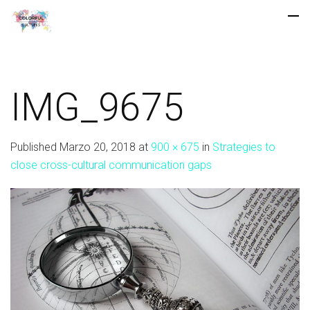
IMG_9675
Published
Marzo 20, 2018
at
900 × 675
in
Strategies to
close cross-cultural communication gaps