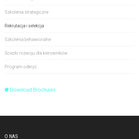
Szkolenia strategiczne
Rekrutacja i selekcja
Szkolenia behawioralne
Ścieżki rozwoju dla kierowników
Program odkryć
Download Brochures
O NAS